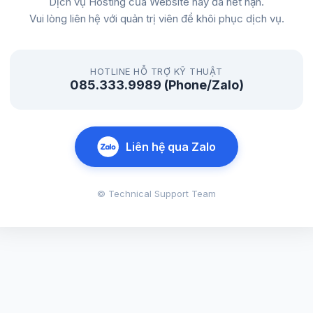
Dịch vụ Hosting của Website này đã hết hạn.
Vui lòng liên hệ với quản trị viên để khôi phục dịch vụ.
HOTLINE HỖ TRỢ KỸ THUẬT
085.333.9989 (Phone/Zalo)
Liên hệ qua Zalo
© Technical Support Team