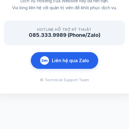
Dịch vụ Hosting của Website này đã hết hạn.
Vui lòng liên hệ với quản trị viên để khôi phục dịch vụ.
HOTLINE HỖ TRỢ KỸ THUẬT
085.333.9989 (Phone/Zalo)
Liên hệ qua Zalo
© Technical Support Team