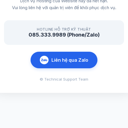
Dịch vụ Hosting của Website này đã hết hạn.
Vui lòng liên hệ với quản trị viên để khôi phục dịch vụ.
HOTLINE HỖ TRỢ KỸ THUẬT
085.333.9989 (Phone/Zalo)
Liên hệ qua Zalo
© Technical Support Team