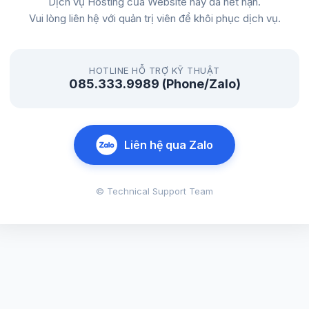
Dịch vụ Hosting của Website này đã hết hạn.
Vui lòng liên hệ với quản trị viên để khôi phục dịch vụ.
HOTLINE HỖ TRỢ KỸ THUẬT
085.333.9989 (Phone/Zalo)
Liên hệ qua Zalo
© Technical Support Team