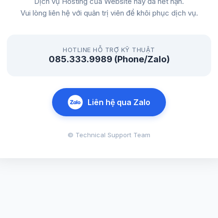
Dịch vụ Hosting của Website này đã hết hạn.
Vui lòng liên hệ với quản trị viên để khôi phục dịch vụ.
HOTLINE HỖ TRỢ KỸ THUẬT
085.333.9989 (Phone/Zalo)
Liên hệ qua Zalo
© Technical Support Team