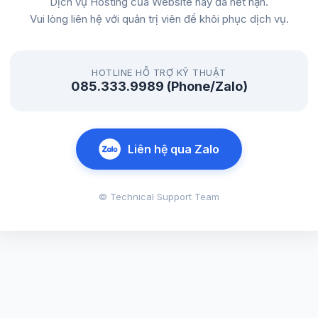
Dịch vụ Hosting của Website này đã hết hạn.
Vui lòng liên hệ với quản trị viên để khôi phục dịch vụ.
HOTLINE HỖ TRỢ KỸ THUẬT
085.333.9989 (Phone/Zalo)
Liên hệ qua Zalo
© Technical Support Team