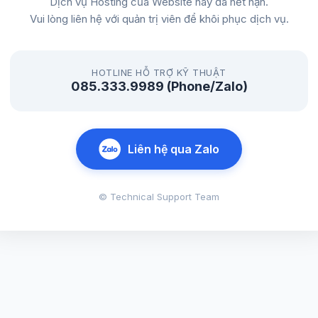
Dịch vụ Hosting của Website này đã hết hạn.
Vui lòng liên hệ với quản trị viên để khôi phục dịch vụ.
HOTLINE HỖ TRỢ KỸ THUẬT
085.333.9989 (Phone/Zalo)
Liên hệ qua Zalo
© Technical Support Team