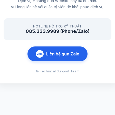
Dịch vụ Hosting của Website này đã hết hạn.
Vui lòng liên hệ với quản trị viên để khôi phục dịch vụ.
HOTLINE HỖ TRỢ KỸ THUẬT
085.333.9989 (Phone/Zalo)
Liên hệ qua Zalo
© Technical Support Team